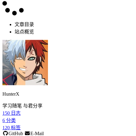
文章目录
站点概览
HunterX
学习随笔 与君分享
150
日志
6
分类
120
标签
GitHub
E-Mail