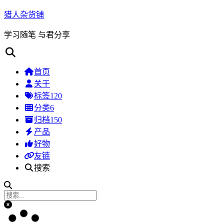
猎人杂货铺
学习随笔 与君分享
首页
关于
标签
120
分类
6
归档
150
产品
好物
友链
搜索