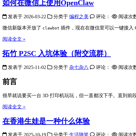
如何在微信上使用OpenClaw
发表于
2026-03-22
分类于
编程之美
评论：
阅读次
微信新版本开放了
插件，现在在微信里可以一键接入 Op
clawbot
阅读全文 »
拓竹 P2SC 入坑体验（附交流群）
发表于
2025-11-02
分类于
杂七杂八
评论：
阅读次
前言
很早就说要买一台 3D 打印机玩玩，但一直都没下手。直到前
阅读全文 »
在香港生娃是一种什么体验
发表于
2025-10-19
分类于
生活随笔
评论：
阅读次