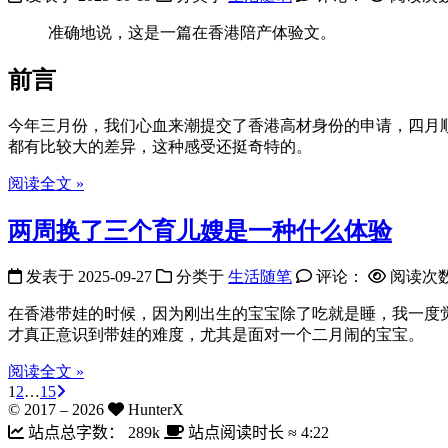
准确地说，这是一篇在香港陪产体验文。
前言
今年三月份，我们心血来潮提交了香港高材身份的申请，四月
都有比较大的差异，这种感受还挺奇特的。
阅读全文 »
两周换了三个育儿嫂是一种什么体验
发表于
2025-09-27
分类于
生活随笔
评论：
阅读次
在香港带娃的时候，因为刚出生的宝宝除了吃就是睡，我一度
才真正意识到带娃的难度，尤其是面对一个二月闹的宝宝。
阅读全文 »
1
2
…
15
© 2017 –
2026
HunterX
站点总字数：
289k
站点阅读时长 ≈
4:22