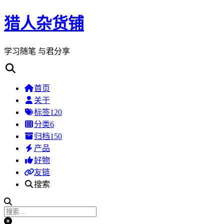
猎人杂货铺
学习随笔 与君分享
首页
关于
标签
120
分类
6
归档
150
产品
好物
友链
搜索