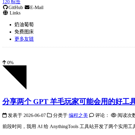
120
标签
GitHub
E-Mail
Links
奶油葡萄
免费图床
更多友链
0%
分享两个 GPT 羊毛玩家可能会用的好工
发表于
2026-06-07
分类于
编程之美
评论：
阅读次
前段时间，我用 AI 给 AnythingTools 工具站开发了两个实用