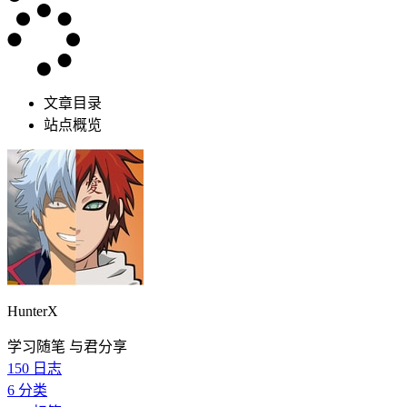
文章目录
站点概览
HunterX
学习随笔 与君分享
150
日志
6
分类