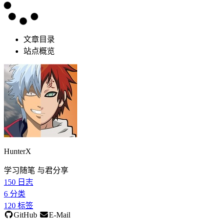
文章目录
站点概览
HunterX
学习随笔 与君分享
150
日志
6
分类
120
标签
GitHub
E-Mail