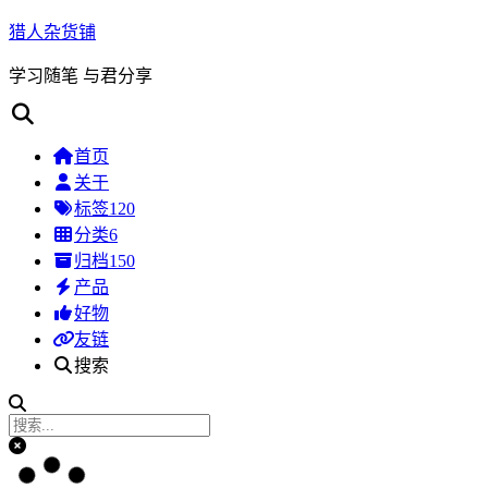
猎人杂货铺
学习随笔 与君分享
首页
关于
标签
120
分类
6
归档
150
产品
好物
友链
搜索