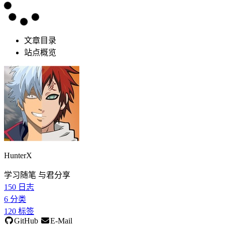
文章目录
站点概览
HunterX
学习随笔 与君分享
150
日志
6
分类
120
标签
GitHub
E-Mail