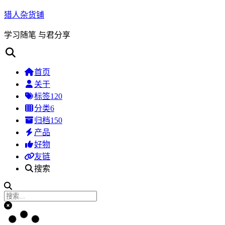
猎人杂货铺
学习随笔 与君分享
首页
关于
标签
120
分类
6
归档
150
产品
好物
友链
搜索