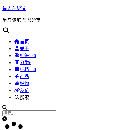
猎人杂货铺
学习随笔 与君分享
首页
关于
标签
120
分类
6
归档
150
产品
好物
友链
搜索