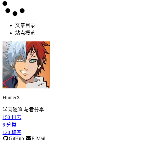
文章目录
站点概览
HunterX
学习随笔 与君分享
150
日志
6
分类
120
标签
GitHub
E-Mail