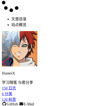
文章目录
站点概览
HunterX
学习随笔 与君分享
150
日志
6
分类
120
标签
GitHub
E-Mail