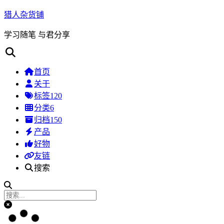
猎人杂货铺
学习随笔 与君分享
首页
关于
标签
120
分类
6
归档
150
产品
好物
友链
搜索