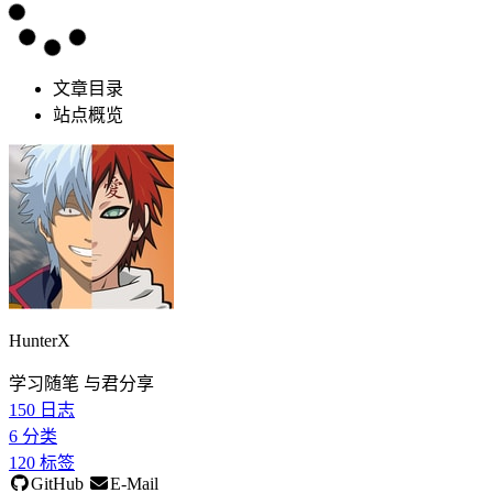
文章目录
站点概览
HunterX
学习随笔 与君分享
150
日志
6
分类
120
标签
GitHub
E-Mail