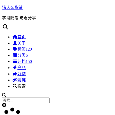
猎人杂货铺
学习随笔 与君分享
首页
关于
标签
120
分类
6
归档
150
产品
好物
友链
搜索