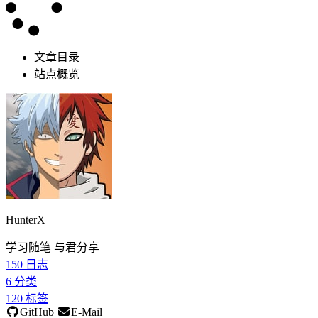
文章目录
站点概览
HunterX
学习随笔 与君分享
150
日志
6
分类
120
标签
GitHub
E-Mail