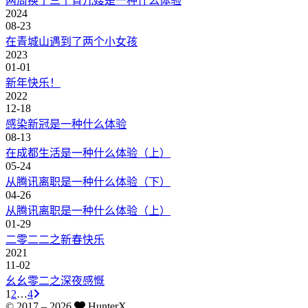
两周换了三个育儿嫂是一种什么体验
2024
08-23
在青城山遇到了两个小女孩
2023
01-01
新年快乐！
2022
12-18
感染新冠是一种什么体验
08-13
在成都生活是一种什么体验（上）
05-24
从腾讯离职是一种什么体验（下）
04-26
从腾讯离职是一种什么体验（上）
01-29
二零二二之新春快乐
2021
11-02
幺幺零二之深夜感慨
1
2
…
4
© 2017 –
2026
HunterX