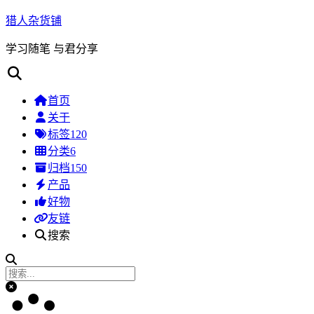
猎人杂货铺
学习随笔 与君分享
首页
关于
标签
120
分类
6
归档
150
产品
好物
友链
搜索