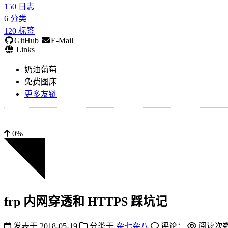
150
日志
6
分类
120
标签
GitHub
E-Mail
Links
奶油葡萄
免费图床
更多友链
0%
frp 内网穿透和 HTTPS 踩坑记
发表于
2018-05-19
分类于
杂七杂八
评论：
阅读次