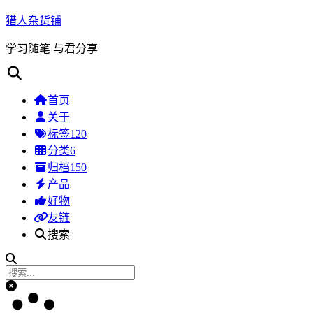
猎人杂货铺
学习随笔 与君分享
首页
关于
标签
120
分类
6
归档
150
产品
好物
友链
搜索