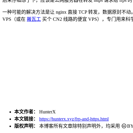
后来仔细想了下，应该是公网服务器在转发 https 请求给 fr
一种可能的解决方法是让 nginx 直接 TCP 转发，数据原封不动。另
VPS（或在
搬瓦工
买个 CN2 线路的便宜 VPS），专门用来
本文作者：
HunterX
本文链接：
https://hunterx.xyz/frp-and-https.html
版权声明：
本博客所有文章除特别声明外，均采用
BY