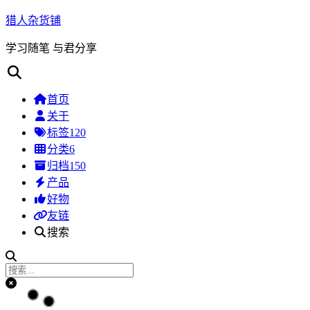
猎人杂货铺
学习随笔 与君分享
首页
关于
标签
120
分类
6
归档
150
产品
好物
友链
搜索