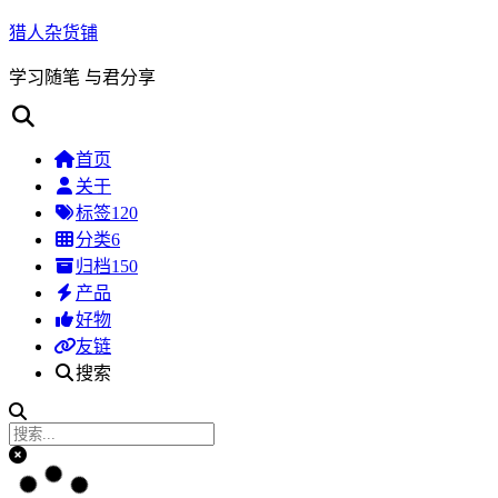
猎人杂货铺
学习随笔 与君分享
首页
关于
标签
120
分类
6
归档
150
产品
好物
友链
搜索