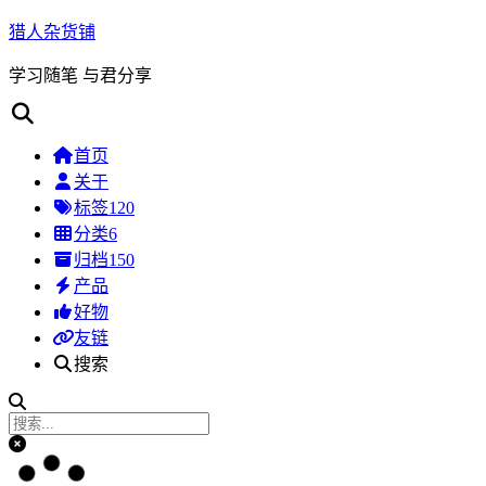
猎人杂货铺
学习随笔 与君分享
首页
关于
标签
120
分类
6
归档
150
产品
好物
友链
搜索