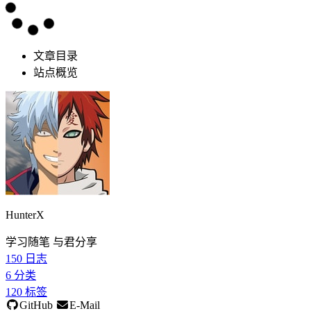
文章目录
站点概览
HunterX
学习随笔 与君分享
150
日志
6
分类
120
标签
GitHub
E-Mail