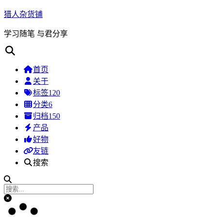
猎人杂货铺
学习随笔 与君分享
首页
关于
标签
120
分类
6
归档
150
产品
好物
友链
搜索