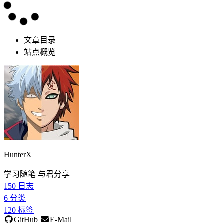
文章目录
站点概览
HunterX
学习随笔 与君分享
150
日志
6
分类
120
标签
GitHub
E-Mail