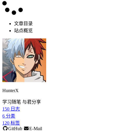
文章目录
站点概览
HunterX
学习随笔 与君分享
150
日志
6
分类
120
标签
GitHub
E-Mail