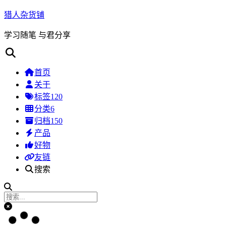
猎人杂货铺
学习随笔 与君分享
首页
关于
标签
120
分类
6
归档
150
产品
好物
友链
搜索