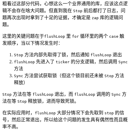
粗看过这部分代码，心想这么一个业界通用的库，应该这点逻
辑不会存在啥大问题。但直到我在
前后都打了日志，问
Stop
题再次出现时拿到了十足的证据，才确定是
库的逻辑问
zap
题。
这里的关键问题在于
里
循环里的两个
触
flushLoop
for
case
发顺序，当以下情况发生时：
方法内部先取得了锁，然后通知
退出
Stop
flushLoop
先进入了
的分支逻辑，然后调用
flushLoop
ticker
Sync
方法
方法尝试获取锁（但这个锁目前还未被
方法
Sync
Stop
释放）
方法在等
退出，而
调用的
方
Stop
flushLoop
flushLoop
Sync
法在等
释放锁，进而导致死锁。
Stop
在实际应用时，
大部分情况下会先取到
的信
flushLoop
stop
号，然后正常退出，所以给这个问题的发生具有偶然性而且概
率不高。