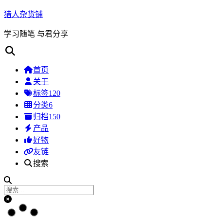
猎人杂货铺
学习随笔 与君分享
首页
关于
标签
120
分类
6
归档
150
产品
好物
友链
搜索