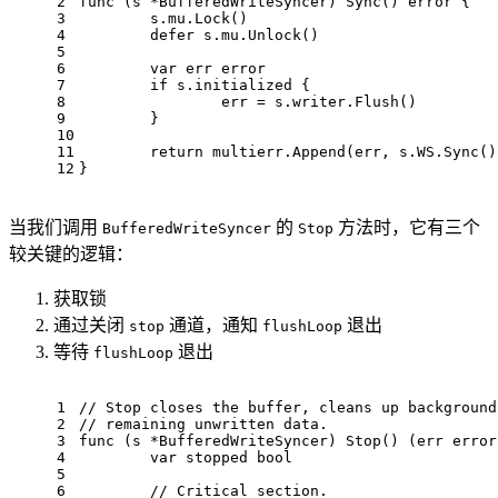
2
func
(s *BufferedWriteSyncer)
Sync
()
error
 {
3
	s.mu.Lock()
4
defer
 s.mu.Unlock()
5
6
var
 err error
7
if
 s.initialized {
8
		err = s.writer.Flush()
9
	}
10
11
return
 multierr.Append(err, s.WS.Sync()
12
}
当我们调用
的
方法时，它有三个
BufferedWriteSyncer
Stop
较关键的逻辑：
获取锁
通过关闭
通道，通知
退出
stop
flushLoop
等待
退出
flushLoop
1
// Stop closes the buffer, cleans up background
2
// remaining unwritten data.
3
func
(s *BufferedWriteSyncer)
Stop
()
(err error
4
var
 stopped 
bool
5
6
// Critical section.