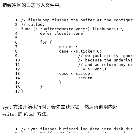
把缓冲区的日志写入文件中。
1
// flushLoop flushes the buffer at the configur
2
// called.
3
func
(s *BufferedWriteSyncer)
flushLoop
()
 {
4
defer
close
(s.done)
5
6
for
 {
7
select
 {
8
case
 <-s.ticker.C:
9
// we just simply ignor
10
// because the underlyi
11
// and we return any er
12
			_ = s.Sync()
13
case
 <-s.stop:
14
return
15
		}
16
	}
17
}
方法开始执行时，会先去获取锁，然后再调用内部
Sync
的
方法。
writer
Flush
1
// Sync flushes buffered log data into disk dir