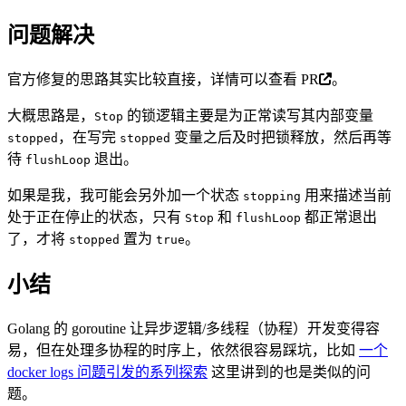
问题解决
官方修复的思路其实比较直接，详情可以查看
PR
。
大概思路是，
的锁逻辑主要是为正常读写其内部变量
Stop
，在写完
变量之后及时把锁释放，然后再等
stopped
stopped
待
退出。
flushLoop
如果是我，我可能会另外加一个状态
用来描述当前
stopping
处于正在停止的状态，只有
和
都正常退出
Stop
flushLoop
了，才将
置为
。
stopped
true
小结
Golang 的 goroutine 让异步逻辑/多线程（协程）开发变得容
易，但在处理多协程的时序上，依然很容易踩坑，比如
一个
docker logs 问题引发的系列探索
这里讲到的也是类似的问
题。