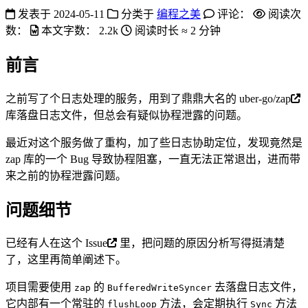
发表于
2024-05-11
分类于
编程之美
评论：
阅读次
数：
本文字数：
2.2k
阅读时长 ≈
2 分钟
前言
之前写了个日志处理的服务，用到了鼎鼎大名的
uber-go/zap
库落盘日志文件，但总会有疑似协程泄露的问题。
最近对这个服务做了重构，加了些日志协助定位，发现竟然是
zap 库的一个 Bug 导致协程阻塞，一直无法正常退出，进而带
来之前的协程泄露问题。
问题细节
已经有人在这个
Issue
里，把问题的原因分析写得挺清楚
了，这里再简单阐述下。
项目需要使用
的
去落盘日志文件，
zap
BufferedWriteSyncer
它内部有一个常驻的
方法，会定期执行
方法
flushLoop
Sync