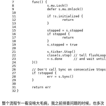
7
func
()
 {
8
		s.mu.Lock()
9
defer
 s.mu.Unlock()
10
11
if
 !s.initialized {
12
return
13
		}
14
15
		stopped = s.stopped
16
if
 stopped {
17
return
18
		}
19
		s.stopped = 
true
20
21
		s.ticker.Stop()
22
close
(s.stop) 
// tell flushLoop
23
		<-s.done      
// and wait until
24
	}()
25
26
// Don't call Sync on consecutive Stops
27
if
 !stopped {
28
		err = s.Sync()
29
	}
30
31
return
 err
32
}
整个流程乍一看没啥大毛病，我之前排查问题的时候，也多次