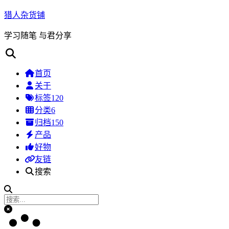
猎人杂货铺
学习随笔 与君分享
首页
关于
标签
120
分类
6
归档
150
产品
好物
友链
搜索