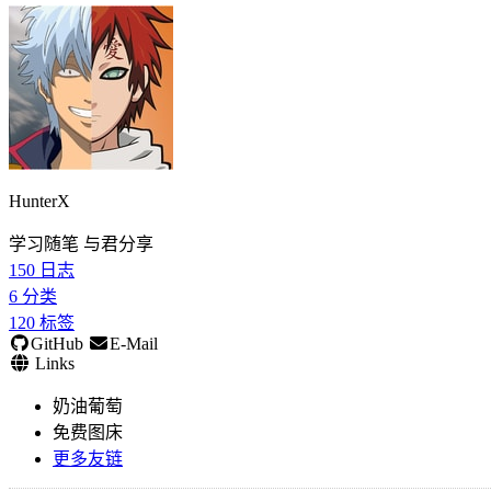
HunterX
学习随笔 与君分享
150
日志
6
分类
120
标签
GitHub
E-Mail
Links
奶油葡萄
免费图床
更多友链