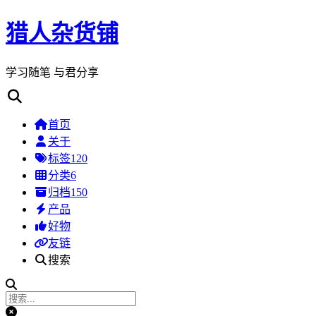
猎人杂货铺
学习随笔 与君分享
首页
关于
标签
120
分类
6
归档
150
产品
好物
友链
搜索