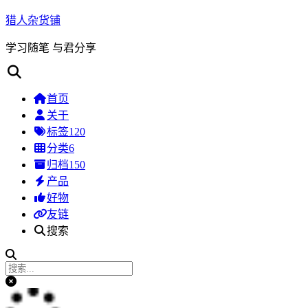
猎人杂货铺
学习随笔 与君分享
首页
关于
标签
120
分类
6
归档
150
产品
好物
友链
搜索