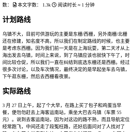
数：
本文字数：
1.3k
阅读时长 ≈
1 分钟
计划路线
乌镇不大，目前可供游玩的主要是东栅/西栅，另外南栅/北栅
还在修建，知名度不高，所以我们在制定路线的时候，也主要
是考虑东西栅。因为我们前一天是在上海玩耍，第二天才从上
海出发去乌镇，时间上来说，到了乌镇应该也就快下午了，时
间比较仓促，所以我们一直在纠结到底选东栅还是西栅。经过
很多次讨论，以及车次情况，最终决定的是早起坐车去乌镇，
下午逛东栅，然后去西栅看夜景。
实际路线
3 月 27 日上午，起了个大早，在路上买了包子和鸡蛋当早
餐，便勿勿赶去上海客运南站，乘坐大巴去乌镇（车票 55
元）。说到去客运南站，因为对这边的路不熟，而且导航定位
经常跑飞，中间还走了段冤枉路，还好后面问对了人找对了