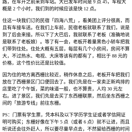
路，在车开之前来到车站。大巴发车时间是 9 点 45，车程大
概是 2 个小时，我们到的时候应该是快 12 点。
住这一块我们订的民宿「四海八荒」，看美团上评分很高，而
且有车接车送。在我们上车前，民宿老板就联系了我们，说是
到了后会来接。所以下了大巴后，我就联系了老板（准确地说
是联系了老板娘）。等了有一会，老板开着量黑色小轿车把我
们带到住处。住处大概有五层，每层有几个小房间，房间不算
大，不过热水、电视、大床等该有的都有了，相比于 88 元的
价格，这个性价比还是比较值。
因为住的地方离西栅比较近，稍作休息之后，老板开车把我们
放在了西栅景区门口便回去了。我们先是在一家卖正新鸡排的
店里吃了个午饭，菜的味道一般，也不算贵，人均 30 元左
右。进了景区，我们先是去买了东西栅联票，然后坐东西栅之
间的「旅游专线」前往东栅。
PS：门票有学生票，凭本科及以下学历学生证或者学信网证
明可购买；东栅好像在下午 5 点（或者 6 点）就不让进，而且
听说还会往外赶人，所以要尽量早点去，不然留给西栅的时间