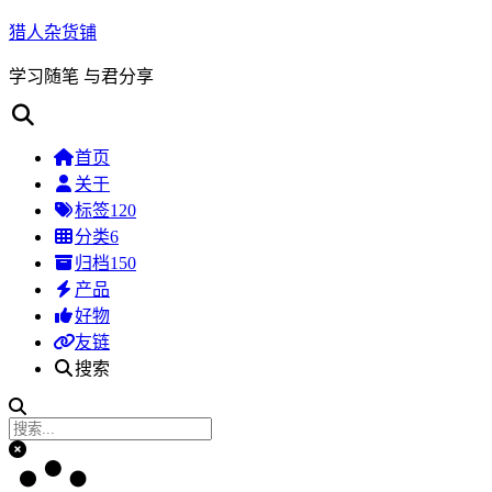
猎人杂货铺
学习随笔 与君分享
首页
关于
标签
120
分类
6
归档
150
产品
好物
友链
搜索