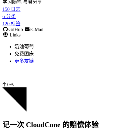
学习随笔 与君分享
150
日志
6
分类
120
标签
GitHub
E-Mail
Links
奶油葡萄
免费图床
更多友链
0%
记一次 CloudCone 的赔偿体验