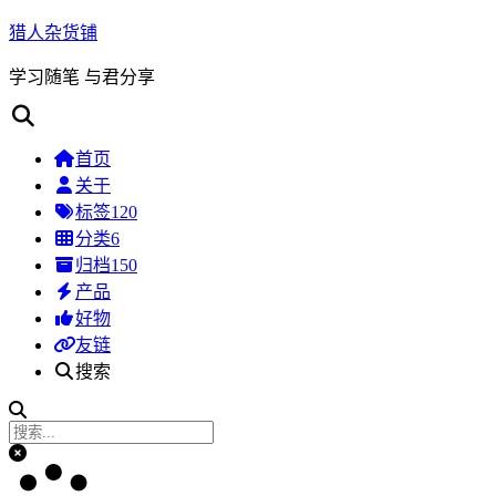
猎人杂货铺
学习随笔 与君分享
首页
关于
标签
120
分类
6
归档
150
产品
好物
友链
搜索