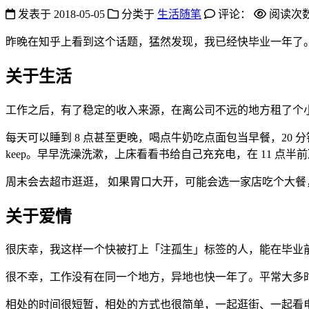
发表于
2018-05-05
分类于
生活随笔
评论：
阅读次
昨晚在知乎上看到这个话题，猛然发现，我已经快毕业一年了
关于生活
工作之后，有了稳定的收入来源，在离公司不远的地方租了个
每天可以睡到 8 点甚至更晚，喝点牛奶吃点面包当早餐，20
keep。早早洗澡洗漱，上床看看书给自己充充电，在 11 点半
周末会去超市逛逛， 如果胃口大开，可能会选一家店吃个大
关于爱情
很庆幸，我这样一个快被打上「注孤生」标签的人，能在毕业
很不幸，工作没有在同一个地方，异地也快一年了。平常大多
相处的时间很短暂，相处的方式也很简单，一起逛街、一起看