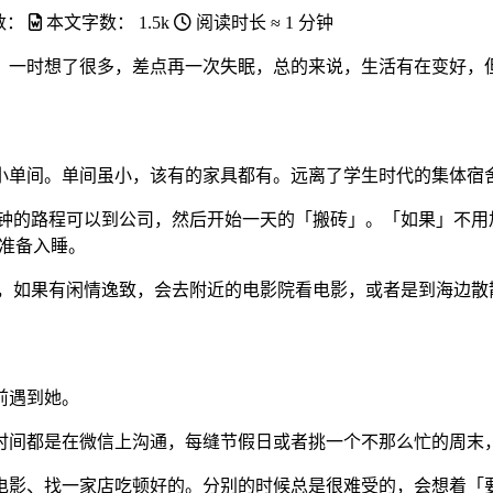
数：
本文字数：
1.5k
阅读时长 ≈
1 分钟
。一时想了很多，差点再一次失眠，总的来说，生活有在变好，
小单间。单间虽小，该有的家具都有。远离了学生时代的集体宿
 分钟的路程可以到公司，然后开始一天的「搬砖」。「如果」不
前准备入睡。
餐，如果有闲情逸致，会去附近的电影院看电影，或者是到海边散
前遇到她。
时间都是在微信上沟通，每缝节假日或者挑一个不那么忙的周末
电影、找一家店吃顿好的。分别的时候总是很难受的，会想着「