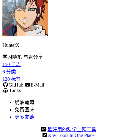
HunterX
学习随笔 与君分享
150
日志
6
分类
120
标签
GitHub
E-Mail
Links
奶油葡萄
免费图床
更多友链
最好用的科学上网工具
Any Tools In One Place