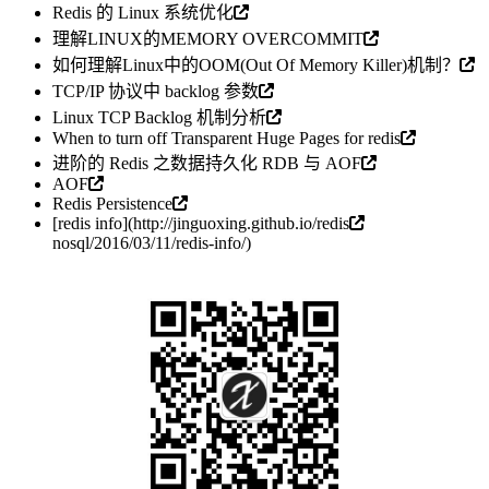
Redis 的 Linux 系统优化
理解LINUX的MEMORY OVERCOMMIT
如何理解Linux中的OOM(Out Of Memory Killer)机制？
TCP/IP 协议中 backlog 参数
Linux TCP Backlog 机制分析
When to turn off Transparent Huge Pages for redis
进阶的 Redis 之数据持久化 RDB 与 AOF
AOF
Redis Persistence
[redis info](
http://jinguoxing.github.io/redis
nosql/2016/03/11/redis-info/)