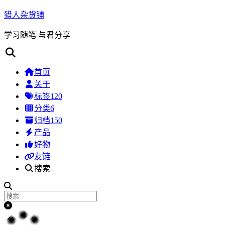
猎人杂货铺
学习随笔 与君分享
首页
关于
标签
120
分类
6
归档
150
产品
好物
友链
搜索