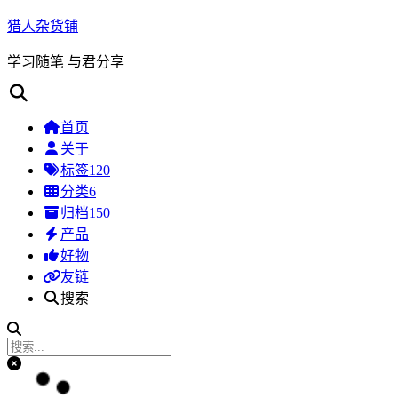
猎人杂货铺
学习随笔 与君分享
首页
关于
标签
120
分类
6
归档
150
产品
好物
友链
搜索