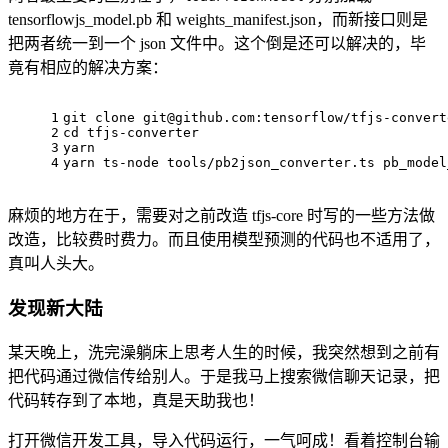
tensorflowjs_model.pb 和 weights_manifest.json，而新接口则是
把两者统一到一个 json 文件中。这个倒是还可以解决的，毕
竟有相应的解决方案：
1
git 
clone
git@github.com
:tensorflow/tfjs-convert
2
cd
 tfjs-converter
3
yarn
4
yarn ts-node tools/pb2json_converter.ts pb_model
麻烦的地方在于，需要对之前改造 tfjs-core 时写的一些方法做
改造，比较费时费力。而且使用模型预测的代码也不适用了，
真叫人头大。
发现新大陆
某天晚上，洗完澡躺床上思考人生的时候，我突然想到之前有
把代码通过微信传给别人。于是我马上搜索微信聊天记录，把
代码转存到了本地，真是天助我也！
打开微信开发工具，导入代码运行，一气呵成！看着控制台输