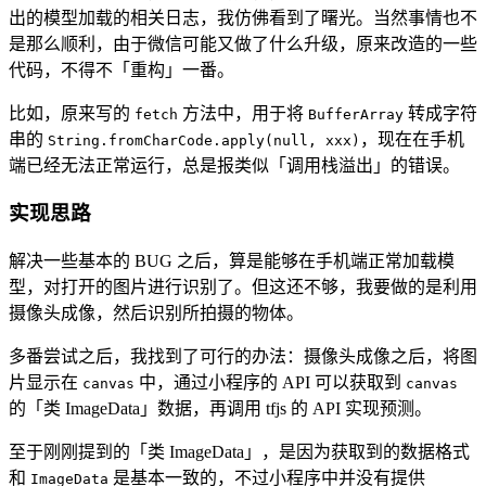
出的模型加载的相关日志，我仿佛看到了曙光。当然事情也不
是那么顺利，由于微信可能又做了什么升级，原来改造的一些
代码，不得不「重构」一番。
比如，原来写的
方法中，用于将
转成字符
fetch
BufferArray
串的
，现在在手机
String.fromCharCode.apply(null, xxx)
端已经无法正常运行，总是报类似「调用栈溢出」的错误。
实现思路
解决一些基本的 BUG 之后，算是能够在手机端正常加载模
型，对打开的图片进行识别了。但这还不够，我要做的是利用
摄像头成像，然后识别所拍摄的物体。
多番尝试之后，我找到了可行的办法：摄像头成像之后，将图
片显示在
中，通过小程序的 API 可以获取到
canvas
canvas
的「类 ImageData」数据，再调用 tfjs 的 API 实现预测。
至于刚刚提到的「类 ImageData」，是因为获取到的数据格式
和
是基本一致的，不过小程序中并没有提供
ImageData