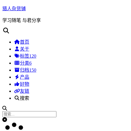
猎人杂货铺
学习随笔 与君分享
首页
关于
标签
120
分类
6
归档
150
产品
好物
友链
搜索