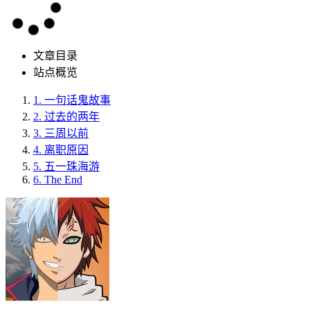
文章目录
站点概览
1.
一句话鬼故事
2.
过去的两年
3.
三周以前
4.
离职原因
5.
五一珠海游
6.
The End