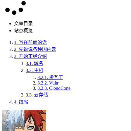
文章目录
站点概览
1.
写在前面的话
2.
先说说各种国内云
3.
开始正经介绍
3.1.
域名
3.2.
主机
3.2.1.
搬瓦工
3.2.2.
Vultr
3.2.3.
CloudCone
3.3.
云存储
4.
结尾