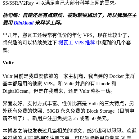
SS/SSR/V2Ray 可以满足自己大部分科学上网的需求。
插句嘴：自建还是有点麻烦，被封就很尴尬了，所以我现在主
要用
Blinkload
来科学上网。
早几年，搬瓦工还经常有低价的年付 VPS，现在比较少了，
感兴趣的可以持续关注下
搬瓦工 VPS 推荐
中提到的几个套
餐。
Vultr
Vultr 目前是我重度依赖的一家主机商，我自建的 Docker 集群
基本都是用的他家 VPS。和 Vultr 并肩的有 Linode 和
DigitalOcean，但是在我看来，还是 Vultr 略胜一畴。
界面友好、支付方式丰富、性价比高是 Vultr 的三大特点，另
外还有免费的快照、50GB 永久免费的 Block Storage（目前申
请不到了）、新用户注册免费送 25 或者 50 美元。
本博客之前也发表过几篇相关的博文，感兴趣可以瞅瞅。欢迎
通过我的
AFF 链接
注册下单，可以领取新用户专属 50 美