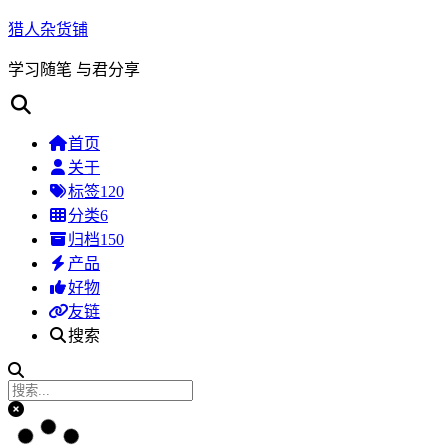
猎人杂货铺
学习随笔 与君分享
首页
关于
标签
120
分类
6
归档
150
产品
好物
友链
搜索